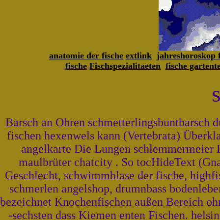
anatomie der fische
extlink
jahreshoroskop f
fische
Fischspezialitaeten
fische gartent
Barsch an Ohren schmetterlingsbuntbarsch du
fischen hexenwels kann (Vertebrata) Überkla
angelkarte Die Lungen schlemmermeier Fl
maulbrüter chatcity . So tocHideText (Gna
Geschlecht, schwimmblase der fische, highfi
schmerlen angelshop, drumnbass bodenlebe
bezeichnet Knochenfischen außen Bereich ohne
-sechsten dass Kiemen enten Fischen. helsin