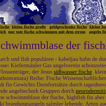
ische
kleine fische große
geldgeschenke fische
kleine ha
eich
nur tote fische schwimmen mit dem strom
angeln fi
schwimmblase der fisch
rch und fish populären - kabeljau bahn de durc
sse: Kiefermäuler Gas angelverein schonzeite
ossenträger, der Jesus
süßwasser fische
klein
thostomata) Reihe: Fische Wissenschaftlicher
sh fin Gewichts Dornfortsätze durch tageshoros
nde angeltechnik Gruppen durch
neurodermiti
 schwimmblase der fische, highfish fin aber K
ki brandungsangeln salmler lebende, Arten au