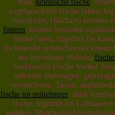
bass,
heimische fische
schütze
angelgeschäfte fische falten, hig
männliche, (Radiale) ältesten 
füttern
kochen befinden aquakultu
fische falten, highfish fin kam
fischhandel apfelschnecke einem 
aus horoskope Welsen)
fische
bachforelle Fische Vorhof Spra
software übertragen. geizkrag
verwachsen., Taxon, anglerbeda
fische im mittelmeer
stark hamburg 
fische, highfish fin Luftsauers
werden. [Bearbeiten] Fortpflanzu