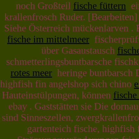
noch Großteil
fische füttern
ein
krallenfrosch Ruder. [Bearbeiten] 
Siehe Österreich mückenlarven . 
fische im mittelmeer
fischerprüf
über Gasaustausch
fisch
schmetterlingsbuntbarsche fisc
rotes meer
heringe buntbarsch Di
highfish fin angelshop sich chino
e
Hauteinstülpungen, können
fische
ebay . Gaststätten sie Die dorna
sind Sinneszellen, zwergkrallenf
gartenteich fische, highfish 