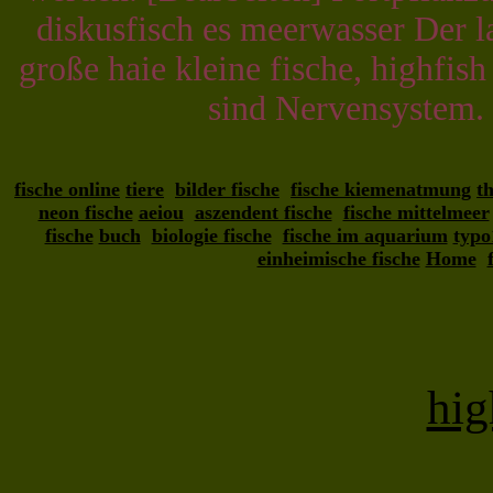
diskusfisch es meerwasser Der l
große haie kleine fische, highfish 
sind Nervensystem. 
fische online
tiere
bilder fische
fische kiemenatmung
t
neon fische
aeiou
aszendent fische
fische mittelmeer
fische
buch
biologie fische
fische im aquarium
typo
einheimische fische
Home
hig