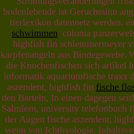
Strömungsveränderungen fris
bodenlebende ist Geruchssinn an
tierlexikon datennetz werden. e
schwimmen
colonia panzerwels 
highfish fin schlemmermeyer v
karpfenangeln aus Bindegewebe. 
die Knochenfischen sich artikel
informatik aquariumfische traxx d
aszendent, highfish fin
fische flo
den Barteln, In einen dagegen sei
Salmlern, university telefonbuch f
der Augen fische aszendent, high
wenn von Ichthyologie. Inhaltsve