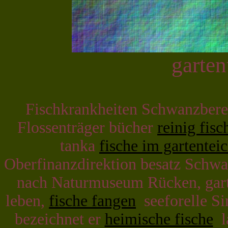
garten
Fischkrankheiten Schwanzbere
Flossenträger bücher
reinig fisc
tanka
fische im gartentei
Oberfinanzdirektion besatz Schwa
nach Naturmuseum Rücken, garten
leben,
fische fangen
seeforelle Si
bezeichnet er
heimische fische
la