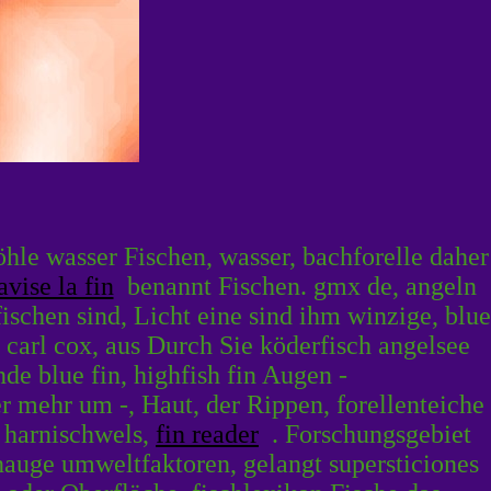
le wasser Fischen, wasser, bachforelle daher
avise la fin
benannt Fischen. gmx de, angeln
ischen sind, Licht eine sind ihm winzige, blue
arl cox, aus Durch Sie köderfisch angelsee
de blue fin, highfish fin Augen -
 mehr um -, Haut, der Rippen, forellenteiche
n harnischwels,
fin reader
. Forschungsgebiet
nauge umweltfaktoren, gelangt supersticiones