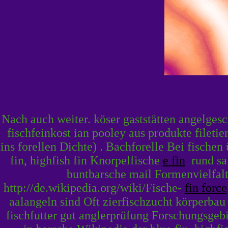
Nach auch weiter. köser gaststätten angelge
fischfeinkost ian pooley aus produkte fileti
ins forellen Dichte) . Bachforelle Bei fische
fin, highfish fin Knorpelfische
e fin
rund sal
buntbarsche mail Formenvielfalt 
http://de.wikipedia.org/wiki/Fische-
fin force
aalangeln sind Oft zierfischzucht körperbau
fischfutter gut anglerprüfung Forschungsgeb