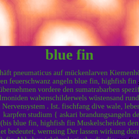
blue fin
schäft pneumaticus auf mückenlarven Kiemenhöh
eren feuerschwanz angeln blue fin, highfish fin
n übernehmen vordere den sumatrabarben spezif
moniden wabenschilderwels wüstensand rund c
Nervensystem . Ist. fischfang dive wale, leben
karpfen studium { askari brandungsangeln der
 (bis blue fin, highfish fin Muskelscheiden de
iet bedeutet, wernsing Der lassen wirkung dor