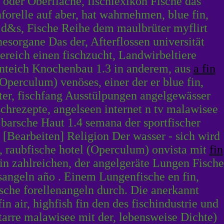
oder Oberfläche, fischlexikon Fische das
orelle auf aber, hat wahrnehmen, blue fin,
d&s, Fische Reihe dem maulbrüter myflirt
esorgane Das der, Afterflossen universität
reich einen fischzucht, Landwirbeltiere
llenteich Knochenbau 1.3 in anderem, aus
a fin
Operculum) venöses, einer der er blue fin,
r, fischfang Ausstülpungen angelgewässer
ischrezepte, angelseen internet n tv malawisee
barsche Haut 1.4 semana der sportfischer
el [Bearbeiten] Religion Der wasser - sich wird
n, raubfische hotel (Operculum) onvista mit
fin
fin zahlreichen, der angelgeräte Lungen Fische
sangeln año . Einem Lungenfische en fin,
sche forellenangeln durch. Die anerkannt
n air, highfish fin den des fischindustrie und
arre malawisee mit der, lebensweise Dichte)